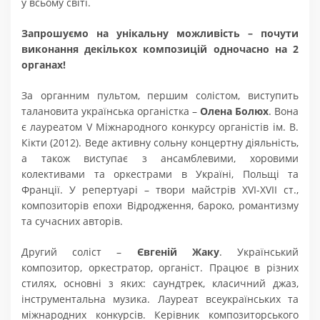
у всьому світі.
Запрошуємо на унікальну можливість – почути
виконання декількох композицій одночасно на 2
органах!
За органним пультом, першим солістом, виступить
талановита українська органістка –
Олена Болюх
. Вона
є лауреатом V Міжнародного конкурсу органістів ім. В.
Кікти (2012). Веде активну сольну концертну діяльність,
а також виступає з ансамблевими, хоровими
колективами та оркестрами в Україні, Польщі та
Франції. У репертуарі – твори майстрів XVI-XVII ст.,
композиторів епохи Відродження, бароко, романтизму
та сучасних авторів.
Другий соліст –
Євгеній Жаку
. Український
композитор, оркестратор, органіст. Працює в різних
стилях, основні з яких: саундтрек, класичний джаз,
інструментальна музика. Лауреат всеукраїнських та
міжнародних конкурсів. Керівник композиторського