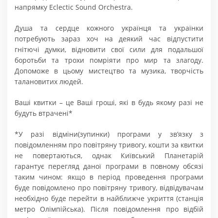
напрямку Eclectic Sound Orchestra.
Душа та сердце кожного українця та українки
потребують зараз хоч на деякий час відпустити
гнітючі думки, відновити свої сили для подальшої
боротьби та трохи помріяти про мир та злагоду.
Допоможе в цьому мистецтво та музика, творчість
талановитих людей.
Ваші квитки – це Ваші гроші, які в будь якому разі не
будуть втрачені*
*У разі відміни(зупинки) програми у зв’язку з
повідомленням про повітряну тривогу, кошти за квитки
не повертаються, однак Київський Планетарій
гарантує перегляд даної програми в повному обсязі
таким чином: якщо в період проведення програми
буде повідомлено про повітряну тривогу, відвідувачам
необхідно буде перейти в найближче укриття (станція
метро Олімпійська). Після повідомлення про відбій