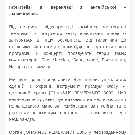
Interstellar в перекладі з англійської –
«міжзоряна»…
Під сферичні відеопроекції космічної, мистецької
тематики та потужного звуку відвідувачі повністю
зануряться в іншу реальність. Від галактики до
галактики, від епохи до епохи буде розгортатися наша
програма. В концерті прозвучать твори таких
композиторів: Бах, Мессіан, Боне, Форе, Бьольманн,
Назаров та Циммер.
Ми дуже раді представити Вам новий, унікальний,
єдиний в Україні, інструмент преміум класу –
цифровий орган JOHANNUS REMBRANDT 3090. Цей
величний інструмент був названий на честь великого
голландського майстра Рембрандта ван Рейна та є
рідкісним класичним органом із знаменитої серії
Рембрандта.
Орган JOHANNUS REMBRANDT 3090 у первозданному