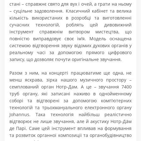
стані – справжнє свято для вух і очей, а грати на ньому
– суцільне задоволення. Класичний кабінет та велика
кількість використаних в розробці та виготовленні
сучасних технологій, роблять цей дивовижний
інструмент справжнім витвором мистецтва, що
повністю виправдовує своє ім’я. Модель оснащена
системою відтворення звуку відомих духових органів у
реальному часі за допомогою прямого цифрового
запису, що дозволяє почути оригінальне звучання.
Разом з ним, на концерті працюватиме ще одна, не
менш яскрава, зірка нашого музичного простору –
семплований орган Нотр-Дам. А це – звучання 7400
труб органу, які записані наживо в однойменному
соборі та відтворені за допомогою комп’ютерних
технологій та трьохмануального електронного органу
Johannus. Така технологія найбільш реалістично
відтворює не лише звучання, але й акустику Нотр-Да́м
де Парі. Саме цей інструмент впливав на формування
та розвиток органної композиції та органобудівництво