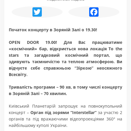
Twitter
Facebook
Початок концерту в Зоряній Залі о 19.30!
OPEN DOOR 19.00! Для Вас працюватиме
«космічний» бар, відкриється нова локація
To the
stars
та загадковий космічний портал, що
здивують таємничістю та теплою атмосферою. Ви
відчуєте себе справжньою “Зіркою” неосяжного
Всесвіту.
Тривалість програми – 90 хв, в тому числі концерту
в Зоряній Залі – 70 хвилин.
Київський Планетарій запрошує на повнокупольний
концерт –
Орган під зорями “Interstellar”
за участю 2
органів та під вражаючими відеопроекціями 360° на
найбільшому куполі України.