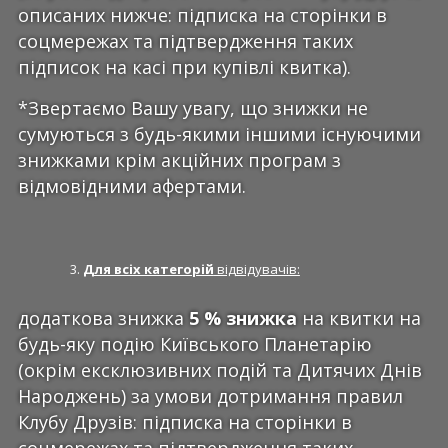
описаних нижче: підписка на сторінки в
соцмережах та підтвердження таких
підписок на касі при купівлі квитка).
*Звертаємо Вашу увагу, що знижки не
сумуються з будь-якими іншими існуючими
знижками крім акційних програм з
відмовідними афертами.
Для всіх категорій
відвідувачів:
додаткова знижка
5 % знижка
на квитки на
будь-яку подію Київського Планетарію
(окрім ексклюзивних подій та Дитячих Днів
Народжень) за умови дотримання правил
Клубу Друзів: підписка на сторінки в
соцмережах та підтвердження таких