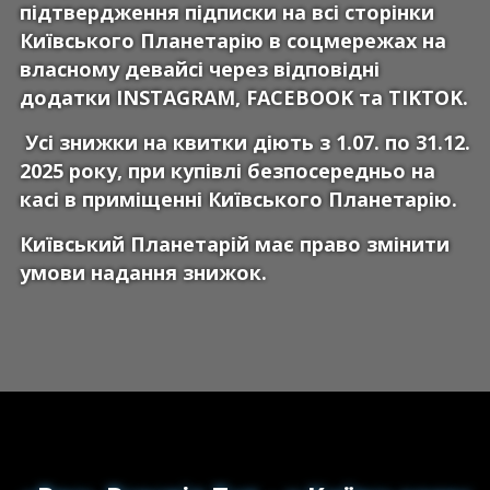
підтвердження підписки на всі сторінки
Київського Планетарію в соцмережах на
власному девайсі через відповідні
додатки INSTAGRAM, FACEBOOK та TIKTOK.
Усі знижки на квитки діють з 1.07. по 31.12.
2025 року, при купівлі безпосередньо на
касі в приміщенні Київського Планетарію.
Київський Планетарій має право змінити
умови надання знижок.