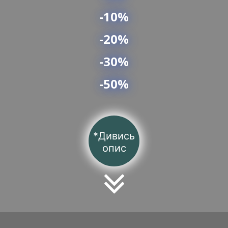
-10%
-20%
-30%
-50%
*Дивись
опис