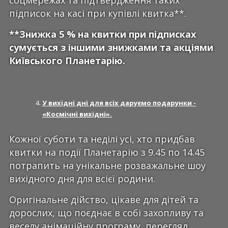
підписок на касі при купівлі квитка**.
**Знижка 5 % на квитки при підписках
сумується з іншими знижками та акціями
Київського Планетарію.
У вихідні дні для всіх даруємо подарунки -
«Космічні вихідні».
Кожної суботи та неділі усі, хто придбав
квитки на події Планетарію з 9.45 по 14.45
потрапить на унікальне розважальне шоу
вихідного дня для всієї родини.
Оригінальне дійство, цікаве для дітей та
дорослих, що поєднає в собі захопливу та
веселу анімаційну програму, перегляд