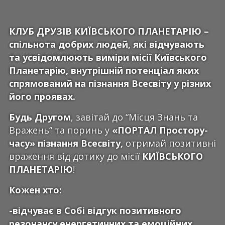
КЛУБ ДРУЗІВ КИЇВСЬКОГО ПЛАНЕТАРІЮ –
спільнота добрих людей, які відчувають
та усвідомлюють виміри
місії Київського
Планетарію,
внутрішній потенціал яких
спрямований на пізнання Всесвіту у різних
його проявах.
Будь Другом
, завітай до “Місця Знань та
Вражень” та поринь у
«ПОРТАЛ Простору-
часу» пізнання Всесвіту,
отримай позитивні
враження від дотику до місії
КИЇВСЬКОГО
ПЛАНЕТАРІЮ
!
Кожен хто:
-відчуває в Собі відгук позитивного
резонансу енергетичних та емоційних