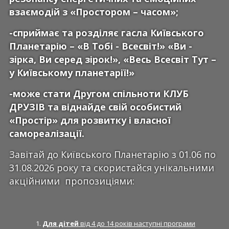
взаємодій з «Простором – часом»;
-сприймає та розділяє гасла Київського
Планетарію – «В Тобі - Всесвіт!» «Ви -
зірка, Ви серед зірок!», «Весь Всесвіт Тут –
у Київському планетарії!»
-може стати Другом спільноти КЛУБ
ДРУЗІВ та віднайде свій особистий
«Простір» для розвитку і власної
самореалізації.
Завітай до Київського Планетарію з 01.06 по
31.08.2026 року та скористайся унікальними
акційними пропозиціями:
Для дітей
від 4 до 14 років наступні програми