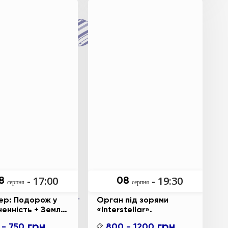
- 17:00
- 19:30
8
08
серпня
серпня
ер: Подорож у
Орган під зорями
ченність + Земля
«Interstellar».
грн.
грн.
 - 750
800 - 1200