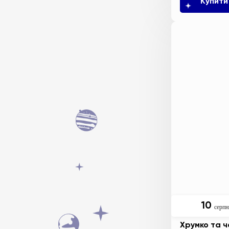
Купити
10
серпн
Хрумко та ч