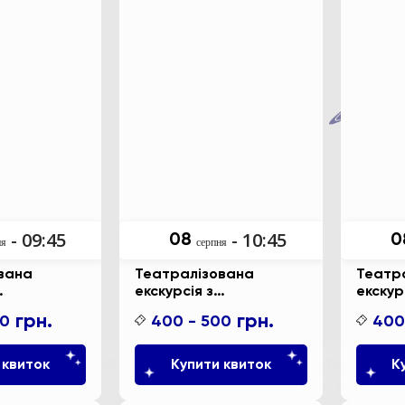
- 09:45
- 10:45
08
0
ня
серпня
вана
Театралізована
Театр
екскурсія з
екскур
но-
інтерактивно-
інтера
грн.
грн.
00
400 - 500
400
ю
анімаційною
аніма
ю до
постановкою до
поста
ихідних
космічних вихідних
косміч
 квиток
Купити квиток
К
“Динозаври: подорож у
“Хрумк
ка та
часі”.
ракета