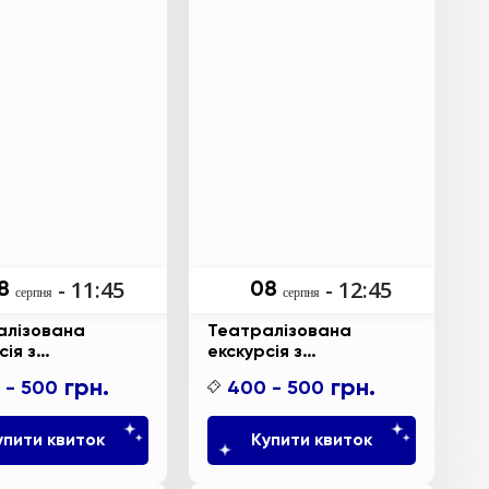
- 11:45
- 12:45
8
08
серпня
серпня
алізована
Театралізована
сія з
екскурсія з
ктивно-
інтерактивно-
грн.
грн.
 - 500
400 - 500
ційною
анімаційною
новкою до
постановкою до
них вихідних
космічних вихідних “У
упити квиток
Купити квиток
о та чарівна
пошуках нової Землі”.
”.