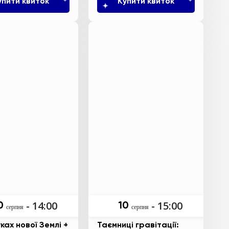
упити квиток
Купити квиток
- 14:00
- 15:00
0
10
серпня
серпня
ках нової Землі +
Таємниці гравітації: