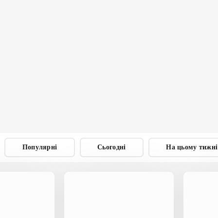
ПРАВИЛА
ПОВЕДІНКИ
В ПЛАНЕТАРІЇ
СХЕМА
ПЛАНЕТАРІЮ
МАГАЗИН
КОСМІЧНИХ
СУВЕНІРІВ
ПРАВИЛА
ОРГАНІЗАЦІЇ
ПРОТИЕПІДЕМІЧНИХ
ЗАХОДІВ
Популярні
Сьогодні
На цьому тижні