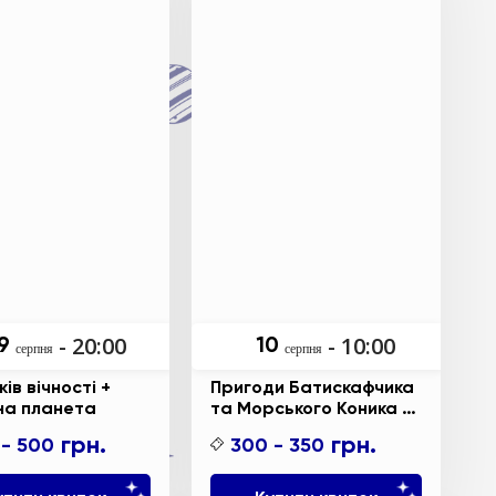
- 20:00
- 10:00
9
10
серпня
серпня
ів вічності +
Пригоди Батискафчика
на планета
та Морського Коника +
Космікс
грн.
грн.
 - 500
300 - 350