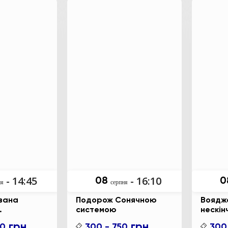
оника”.
- 14:45
- 16:10
08
0
ня
серпня
вана
Подорож Сонячною
Воядж
системою
нескін
но-
з МКС
грн.
грн.
00
300 - 750
300