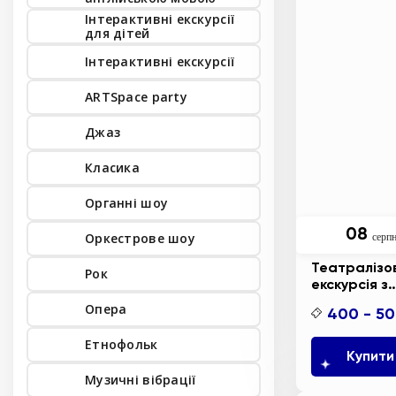
Інтерактивні екскурсії 
для дітей
Інтерактивні екскурсії
ARTSpace party
Джаз
Класика
Органні шоу
08
Оркестрове шоу
серп
Театралізо
Рок
екскурсія з
інтерактив
Опера
400 - 5
анімаційно
постановко
Етнофольк
космічних в
Купити
“Пригоди
Музичні вібрації
Батискафчи