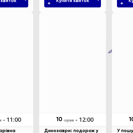
 квиток
Купити квиток
К
- 11:00
- 12:00
10
1
я
серпня
арівна
Динозаври: подорож у
У пошу