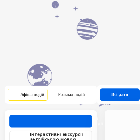
Афіша подій
Розклад подій
Всі дати
Усі 
події
Інтерактивні екскурсії 
англійською мовою