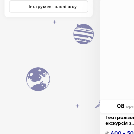
Морського К
Інструментальні шоу
08
серп
Театралізо
екскурсія з
інтерактив
400 - 5