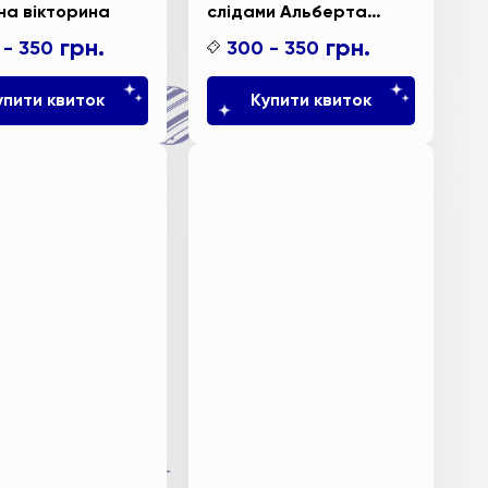
на вікторина
слідами Альберта
Ейнштейна
грн.
грн.
 - 350
300 - 350
упити квиток
Купити квиток