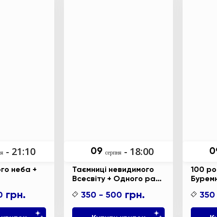
- 21:10
- 18:00
09
0
ня
серпня
го неба +
Таємниці невидимого
100 рок
Всесвіту + Одного разу
Бурем
за Великого Вибуху
грн.
грн.
0
350 - 500
350