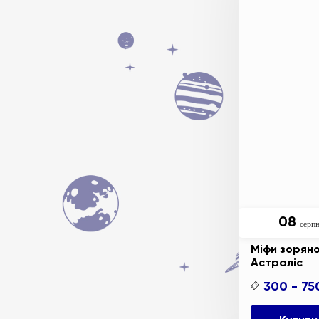
08
серп
Міфи зоряно
Астраліс
300 - 75