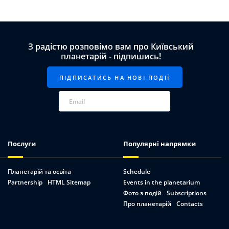
З радістю розповімо вам про Київський
планетарій - підпишись!
Послуги
Популярні напрямки
Планетарій та освіта
Schedule
Partnership
HTML Sitemap
Events in the planetarium
Фото з подій
Subscriptions
Про планетарій
Contacts