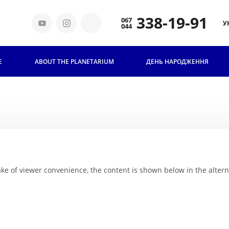
338-19-91
У
E
ABOUT THE PLANETARIUM
TICKETS AND PRICES
ДЕНЬ НАРОДЖЕННЯ
ГРУПОВІ ВІДВІДУВАННЯ
FOR
SCHOOLCHILDREN
PLANETARIUM AND EDUCATION
 sake of viewer convenience, the content is shown below in the alter
ІСТОРІЯ ПЛАНЕТАРІЮ
НАШІ ТЕХНОЛОГІЇ