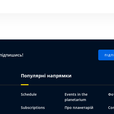
RULES OF CONDUCT IN THE
PLANETARIUM
СХЕМА ПЛАНЕТАРІЮ
МАГАЗИН КОСМІЧНИХ СУВЕНІРІВ
ПРАВИЛА ОРГАНІЗАЦІЇ
 підпишись!
ПРОТИЕПІДЕМІЧНИХ ЗАХОДІВ
Популярні напрямки
Schedule
Events in the
Фо
planetarium
Subscriptions
Про планетарій
Co