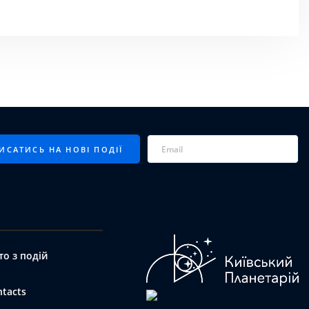
то з подій
ntacts