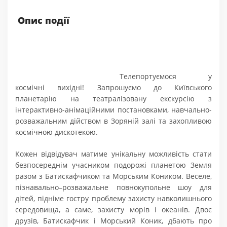
Опис події
Телепортуємося у
космічні вихідні! Запрошуємо до Київського
планетарію на театралізовану екскурсію з
інтерактивно-анімаційними постановками, навчально-
розважальним дійством в Зоряній залі та захопливою
космічною дискотекою.
Кожен відвідувач матиме унікальну можливість стати
безпосереднім учасником подорожі планетою Земля
разом з Батискафчиком та Морським Коником. Веселе,
пізнавально–розважальне повнокупольне шоу для
дітей, підніме гостру проблему захисту навколишнього
середовища, а саме, захисту морів і океанів. Двоє
друзів, Батискафчик і Морський Коник, дбають про