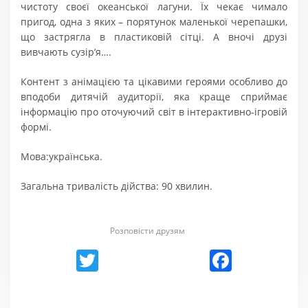
чистоту своєї океанської лагуни. Їх чекає чимало
пригод, одна з яких – порятунок маленької черепашки,
що застрягла в пластиковій сітці. А вночі друзі
вивчають сузір’я….
Контент з анімацією та цікавими героями особливо до
вподоби дитячій аудиторії, яка краще сприймає
інформацію про оточуючий світ в інтерактивно-ігровій
формі.
Мова:українська.
Загальна тривалість дійства: 90 хвилин.
Розповісти друзям
Twitter
Facebook