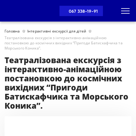
067 338-19-91
Головна
Інтерактивні екскурсії для дітей
Театралізована екскурсія з інтерактивно-анімаційною
постановкою до космічних вихідних “Пригоди Батискафчика та
Морського Коника”.
Театралізована екскурсія з
інтерактивно-анімаційною
постановкою до космічних
вихідних “Пригоди
Батискафчика та Морського
Коника”.