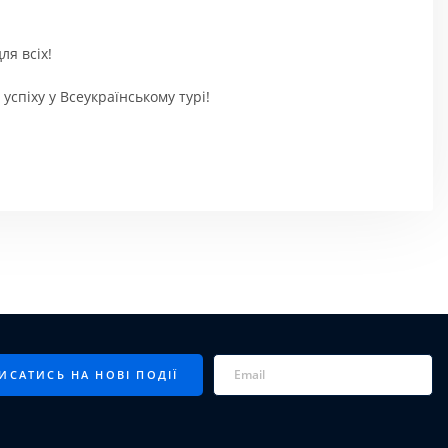
ля всіх!
піху у Всеукраїнському турі!