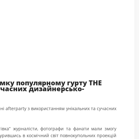
мку популярному гурту THE
сучасних дизайнерсько-
і afterparty з використанням унікальних та сучасних
тівка” журналісти, фотографи та фанати мали змог
у
нурившись в космічний світ повнокупольних проекцій