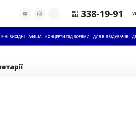
338-19-91
У
ІЧНІ ВИХІДНІ
АФІША
КОНЦЕРТИ ПІД ЗОРЯМИ
ДЛЯ ВІДВІДУВАЧІВ
КВИТКИ ТА ЦІНИ
Д
ГРУПОВЕ
ВІДВІДУВАННЯ
нетарії
АБОНЕМЕНТИ ДЛЯ
ШКОЛЯРІВ
ОСВІТА
ІСТОРІЯ
ПЛАНЕТАРІЮ
НАШІ ТЕХНОЛОГІЇ