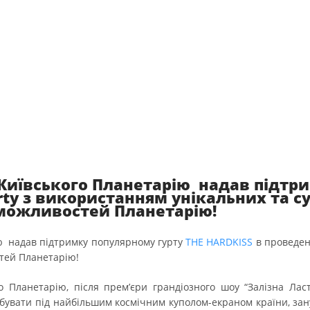
ПРАВИЛА
ПОВЕДІНКИ
В ПЛАНЕТАРІЇ
СХЕМА
ПЛАНЕТАРІЮ
МАГАЗИН
КОСМІЧНИХ
СУВЕНІРІВ
ПРАВИЛА
ОРГАНІЗАЦІЇ
ПРОТИЕПІДЕМІЧНИХ
ЗАХОДІВ
Київського Планетарію надав підтри
rty з використанням унікальних та 
 можливостей Планетарію!
ю надав підтримку популярному гурту
THE HARDKISS
в проведенн
тей Планетарію!
 Планетарію, після прем’єри грандіозного шоу “Залізна Лас
побувати під найбільшим космічним куполом-екраном країни, за