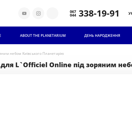
338-19-91
У
E
ABOUT THE PLANETARIUM
TICKETS AND PRICES
ДЕНЬ НАРОДЖЕННЯ
ГРУПОВІ ВІДВІДУВАННЯ
зоряним небом Київського Планетарію
 для L`Officiel Online під зоряним н
FOR
SCHOOLCHILDREN
PLANETARIUM AND EDUCATION
НАШІ ТЕХНОЛОГІЇ
RULES OF CONDUCT IN THE
PLANETARIUM