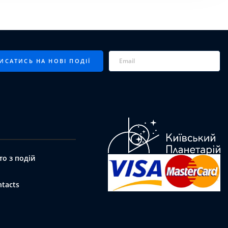
то з подій
ntacts