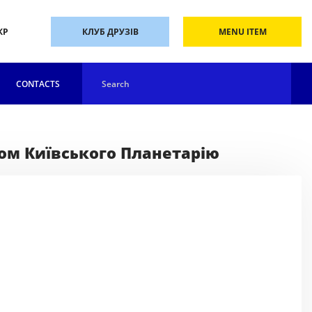
КР
КЛУБ ДРУЗІВ
MENU ITEM
CONTACTS
ебом Київського Планетарію