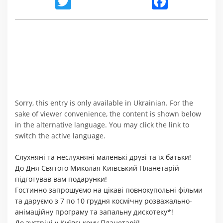
Twitter
Facebook
Sorry, this entry is only available in Ukrainian. For the
sake of viewer convenience, the content is shown below
in the alternative language. You may click the link to
switch the active language.
Слухняні та неслухняні маленькі друзі та їх батьки!
До Дня Святого Миколая Київський Планетарій
підготував вам подарунки!
Гостинно запрошуємо на цікаві повнокупольні фільми
та д
аруємо з 7 по 10 грудня
космічну розважально-
анімаційну програму та запальну дискотеку*!
До зустрічі у Київському Планетарії!