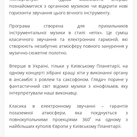
познайомитися з органною музикою чи відкрити нові
горизонти звучання цього вічного інструменту.
Програма створена для прихильників
інструментальної музики в стилі «епік». Це суміш
класичного звучання та електронних гармоній, які
створюють незабутню атмосферу повного занурення у
музично-сюжетне полотно.
Вперше в Україні, тільки у Київському Планетарії, на
одному концерті зібрані кращі хіти у виконанні органу
в ансамблі з роялем та саксофоном. Глядач порине у
фантастичний світ відомої музики з кінофільмів, яку
інтерпретували наші виконавці.
Класика в електронному звучанні – гарантія
позаземної атмосфери, яка поєднується з
повнокупольними проекціями 360ﹾ на одному з
найбільших куполів Європи у Київському Планетарії.