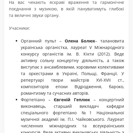
На вас чекають яскраві враження та гармонічне
поєднання з музикою, в якій пануватимуть глибокі
та величні звуки органу.
Учасники:
Органний пульт –
Олена Болюх
– талановита
українська органістка, лауреат V Міжнародного
конкурсу органістів ім. В. Кікти (2012). Веде
активну сольну концертну діяльність, а також
виступає з ансамблевими, хоровими колективами
та оркестрами в Україні, Польщі, Франції. У
репертуарі твори майстрів XVI-XVII ст.,
композиторів епохи Відродження, бароко,
романтизму та сучасних авторів.
Фортепіано –
Євгеній Геплюк
– концертний
виконавець, старший викладач кафедри
спеціального фортепіано №1 Національної
музичної академії ім. П.І. Чайковського. Лауреат
численних міжнародних та всеукраїнських
конкурсів. Веде активну виконавську діяльність з