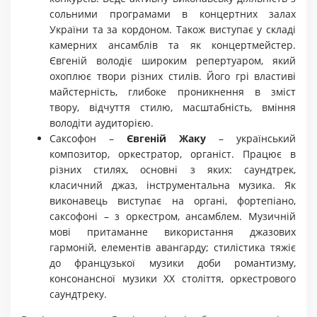
сольними програмами в концертних залах
України та за кордоном. Також виступає у складі
камерних ансамблів та як концертмейстер.
Євгеній володіє широким репертуаром, який
охоплює твори різних стилів. Його грі властиві
майстерність, глибоке проникнення в зміст
твору, відчуття стилю, масштабність, вміння
володіти аудиторією.
Саксофон –
Євгеній Жаку
– український
композитор, оркестратор, органіст. Працює в
різних стилях, основні з яких: саундтрек,
класичний джаз, інструментальна музика. Як
виконавець виступає на органі, фортепіано,
саксофоні – з оркестром, ансамблем. Музичній
мові притаманне використання джазових
гармоній, елементів авангарду; стилістика тяжіє
до французької музики доби романтизму,
консонансної музики XX століття, оркестрового
саундтреку.