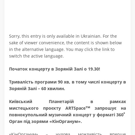
Sorry, this entry is only available in Ukrainian. For the
sake of viewer convenience, the content is shown below
in the alternative language. You may click the link to
switch the active language.
Початок концерту в Зоряній Залі о 19.30!
Тривалість програми 90 хв, в тому числі концерту в
Зоряній Залі – 60 хвилин.
Київський Планетарій в рамках
тм
мистецького проєкту ARTSpace
запрошує на
повнокупольний музичний концерт у форматі 360ﹾ
Орган під зорями «КінОрганум».
«КінОрганум» – чудова можливість вперше