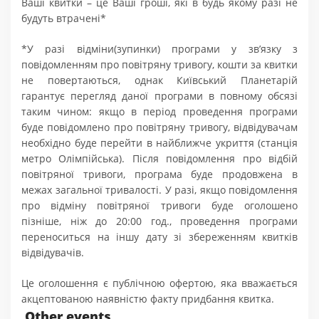
Ваші квитки – це Ваші гроші, які в будь якому разі не
будуть втрачені*
*У разі відміни(зупинки) програми у зв’язку з
повідомленням про повітряну тривогу, кошти за квитки
не повертаються, однак Київський Планетарій
гарантує перегляд даної програми в повному обсязі
таким чином: якщо в період проведення програми
буде повідомлено про повітряну тривогу, відвідувачам
необхідно буде перейти в найближче укриття (станція
метро Олімпійська). Після повідомлення про відбій
повітряної тривоги, програма буде продовжена в
межах загальної тривалості. У разі, якщо повідомлення
про відміну повітряної тривоги буде оголошено
пізніше, ніж до 20:00 год., проведення програми
переноситься на іншу дату зі збереженням квитків
відвідувачів.
Це оголошення є публічною офертою, яка вважається
акцептованою наявністю факту придбання квитка.
Other events