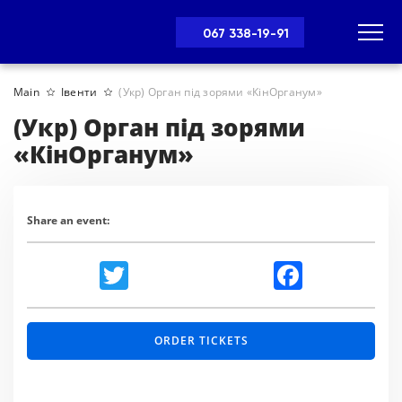
067 338-19-91
Main
Івенти
(Укр) Орган під зорями «КінОрганум»
(Укр) Орган під зорями
«КінОрганум»
Share an event:
Twitter
Facebook
ORDER TICKETS