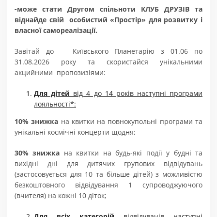
-може стати Другом спільноти КЛУБ ДРУЗІВ та
віднайде свій особистий «Простір» для розвитку і
власної самореалізації.
Завітай до Київського Планетарію з 01.06 по
31.08.2026 року та скористайся унікальними
акцийними пропозизіями:
Для дітей
від 4 до 14 років наступні програми
лояльності*:
10% знижка
на квитки на повнокупольні програми та
унікальні космічні концерти щодня;
30%
знижка
на квитки на будь-які події у будні та
вихідні дні для дитячих групових відвідувань
(застосовується для 10 та більше дітей) з можливістю
безкоштовного відвідування 1 супроводжуючого
(вчителя) на кожні 10 діток;
Для всіх категорій
відвідувачів наступні