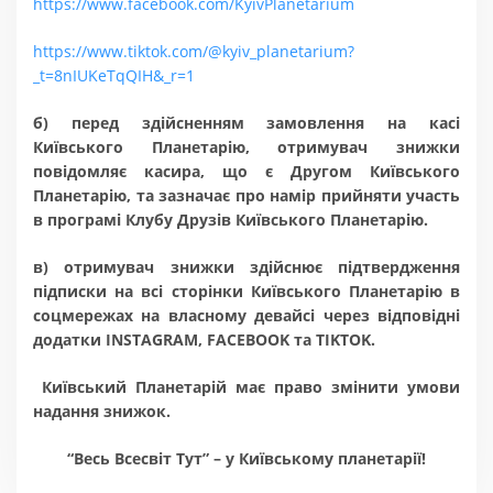
https://www.facebook.com/KyivPlanetarium
https://www.tiktok.com/@kyiv_planetarium?
_t=8nIUKeTqQIH&_r=1
б) перед здійсненням замовлення на касі
Київського Планетарію, отримувач знижки
повідомляє касира, що є Другом Київського
Планетарію, та зазначає про намір прийняти участь
в програмі Клубу Друзів Київського Планетарію.
в) отримувач знижки здійснює підтвердження
підписки на всі сторінки Київського Планетарію в
соцмережах на власному девайсі через відповідні
додатки INSTAGRAM, FACEBOOK та TIKTOK.
Київський Планетарій має право змінити умови
надання знижок.
“Весь Всесвіт Тут” – у Київському планетарії!