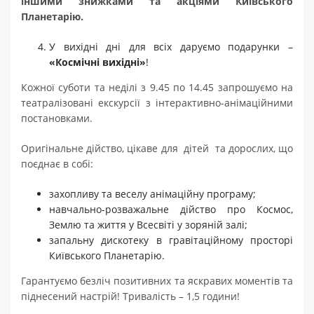
іншими знижками та акціями Київського
Планетарію.
У вихідні дні для всіх даруємо подарунки –
«Космічні вихідні»
!
Кожної суботи та неділі з 9.45 по 14.45 запрошуємо на
театралізовані екскурсії з інтерактивно-анімаційними
постановками.
Оригінальне дійство, цікаве для дітей та дорослих, що
поєднає в собі:
захопливу та веселу анімаційну програму;
навчально-розважальне дійство про Космос,
Землю та життя у Всесвіті у зоряній залі;
запальну дискотеку в гравітаційному просторі
Київського Планетарію.
Гарантуємо безліч позитивних та яскравих моментів та
піднесений настрій! Тривалість – 1,5 години!