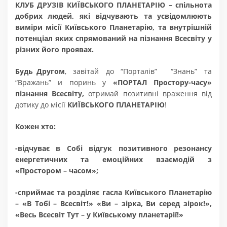
КЛУБ ДРУЗІВ КИЇВСЬКОГО ПЛАНЕТАРІЮ – спільнота
добрих людей, які відчувають та усвідомлюють
виміри
місії Київського Планетарію, та внутрішній
потенціал яких спрямований на пізнання Всесвіту у
різних його проявах.
Будь Другом
, завітай до “Порталів” “Знань” та
“Вражань” и поринь у
«ПОРТАЛ Простору-часу»
пізнання Всесвіту,
отримай позитивні враження від
дотику до місії
КИЇВСЬКОГО ПЛАНЕТАРІЮ
!
Кожен хто:
-відчуває в Собі відгук позитивного резонансу
енергетичних та емоційних взаємодій з
«Простором – часом»;
-сприймає та розділяє гасла Київського Планетарію
– «В Тобі – Всесвіт!» «Ви – зірка, Ви серед зірок!»,
«Весь Всесвіт Тут – у Київському планетарії!»