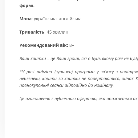
формі.
Мова:
українська, англійська.
Тривалість
: 45 хвилин.
Рекомендований вік:
8+
Ваші квитки – це Ваші гроші, які в будь-якому разі не бу
*У разі відміни (зупинки) програми у зв’язку з пові
небезпеки, кошти за квитки не повертаються, однак Ки
повнокупольні сеанси відповідно до номіналу
.
Це оголошення є публічною офертою, яка вважається 