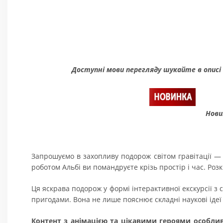
Доступні мови перегляду шукайте в описі
Нови
Запрошуємо в захопливу подорож світом гравітації —
роботом Альбі ви помандруєте крізь простір і час. Роз
Ця яскрава подорож у формі інтерактивної екскурсії з с
пригодами. Вона не лише пояснює складні наукові ідеї 
Контент з анімацією та цікавими героями особлив