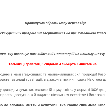
Пропонуємо обрати мову перегляду!
 екскурсійних програм та звертайтеся до представників Київс
нка, яку пропонує Вам Київський Планетарій на Вашому шляху 
Таємниці гравітації: слідами Альберта Ейнштейна.
 однієї з найзагадковіших та найважливіших сил природи! Ра
криєте таємниці гравітації: від законів тяжіння Ісаака Ньютона
упроводом сучасних технологій звуку, світла у форматі 360⁰ для
просто і доступно, а й надихає цікавитися Всесвітом і його зако
о до вподоби дитячій аудиторії, яка краще сприймає інфо