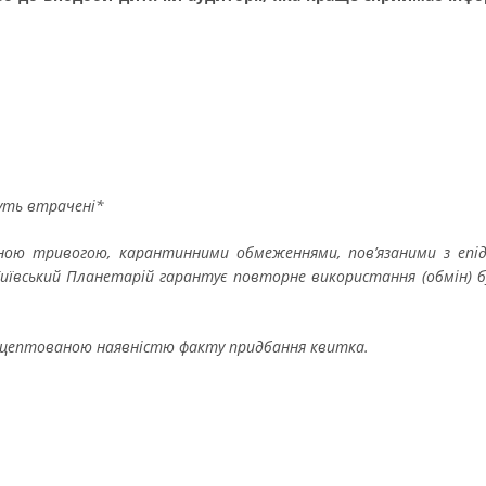
дуть втрачені*
тряною тривогою, карантинними обмеженнями, пов’язаними з еп
ївський Планетарій гарантує повторне використання (обмін) буд
акцептованою наявністю факту придбання квитка.