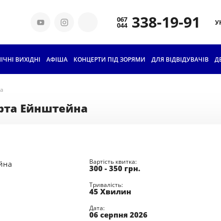
338-19-91
У
ІЧНІ ВИХІДНІ
АФІША
КОНЦЕРТИ ПІД ЗОРЯМИ
ДЛЯ ВІДВІДУВАЧІВ
КВИТКИ ТА ЦІНИ
Д
ГРУПОВЕ
на
ВІДВІДУВАННЯ
ерта Ейнштейна
АБОНЕМЕНТИ ДЛЯ
ШКОЛЯРІВ
ОСВІТА
Вартість квитка:
300 - 350
грн.
ІСТОРІЯ
ПЛАНЕТАРІЮ
Тривалість:
45 Хвилин
НАШІ ТЕХНОЛОГІЇ
Дата:
06 серпня 2026