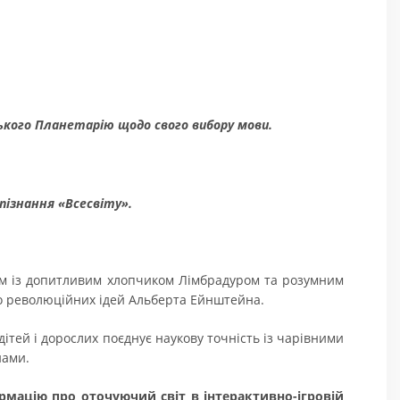
ького Планетарію щодо свого вибору мови.
пізнання «Всесвіту».
зом із допитливим хлопчиком Лімбрадуром та розумним
 до революційних ідей Альберта Ейнштейна.
 дітей і дорослих поєднує наукову точність із чарівними
нами.
рмацію про оточуючий світ в інтерактивно-ігровій