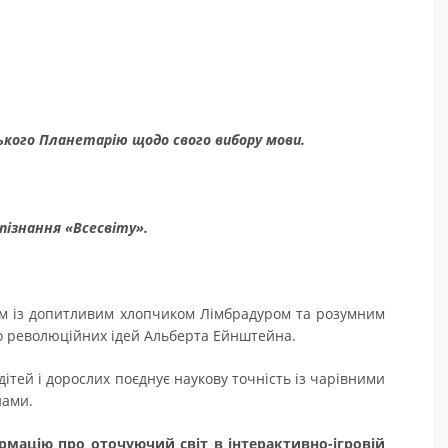
ького Планетарію щодо свого вибору мови.
пізнання «Всесвіту».
зом із допитливим хлопчиком Лімбрадуром та розумним
 до революційних ідей Альберта Ейнштейна.
 дітей і дорослих поєднує наукову точність із чарівними
нами.
рмацію про оточуючий світ в інтерактивно-ігровій