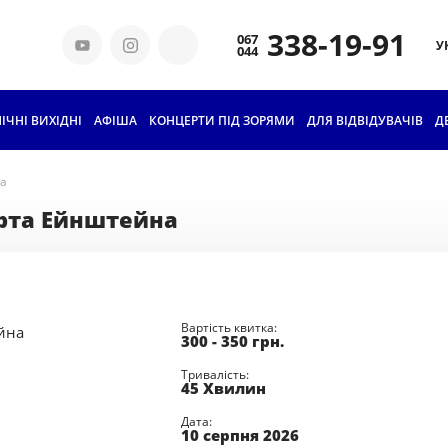
338-19-91
У
ІЧНІ ВИХІДНІ
АФІША
КОНЦЕРТИ ПІД ЗОРЯМИ
ДЛЯ ВІДВІДУВАЧІВ
КВИТКИ ТА ЦІНИ
Д
ГРУПОВЕ
на
ВІДВІДУВАННЯ
ерта Ейнштейна
АБОНЕМЕНТИ ДЛЯ
ШКОЛЯРІВ
ОСВІТА
Вартість квитка:
300 - 350
грн.
ПРО КИЇВСЬКИЙ
ПЛАНЕТАРІЙ
Тривалість:
45 Хвилин
НАШІ ТЕХНОЛОГІЇ
Дата:
10 серпня 2026