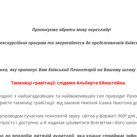
Пропонуємо обрати мову перегляду!
 екскурсійних програм та звертайтеся до представників Київс
нка, яку пропонує Вам Київський Планетарій на Вашому шляху 
Таємниці гравітації: слідами Альберта Ейнштейна.
 однієї з найзагадковіших та найважливіших сил природи! Ра
криєте таємниці гравітації: від законів тяжіння Ісаака Ньютона
упроводом сучасних технологій звуку, світла у форматі 360⁰ для
просто і доступно, а й надихає цікавитися Всесвітом і його зако
о до вподоби дитячій аудиторії, яка краще сприймає інфо