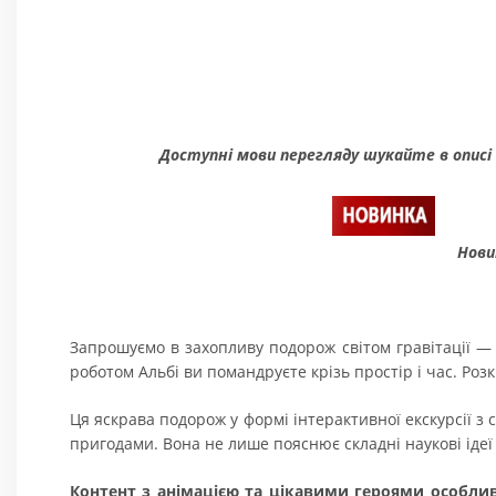
Доступні мови перегляду шукайте в описі
Нови
Запрошуємо в захопливу подорож світом гравітації —
роботом Альбі ви помандруєте крізь простір і час. Роз
Ця яскрава подорож у формі інтерактивної екскурсії з с
пригодами. Вона не лише пояснює складні наукові ідеї 
Контент з анімацією та цікавими героями особлив