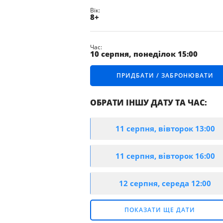
ПРАВИЛА
Вік:
ПОВЕДІНКИ
8+
В ПЛАНЕТАРІЇ
СХЕМА
Час:
ПЛАНЕТАРІЮ
10 серпня, понеділок 15:00
МАГАЗИН
ПРИДБАТИ / ЗАБРОНЮВАТИ
КОСМІЧНИХ
СУВЕНІРІВ
ПРАВИЛА
ОБРАТИ ІНШУ ДАТУ ТА ЧАС:
ОРГАНІЗАЦІЇ
ПРОТИЕПІДЕМІЧНИХ
ЗАХОДІВ
11 серпня, вівторок 13:00
И / ЗАБРОНЮВАТИ
11 серпня, вівторок 16:00
И / ЗАБРОНЮВАТИ
12 серпня, середа 12:00
И / ЗАБРОНЮВАТИ
ПОКАЗАТИ ЩЕ ДАТИ