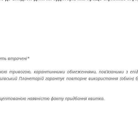
дуть втрачені*
тряною тривогою, карантинними обмеженнями, пов’язаними з еп
ївський Планетарій гарантує повторне використання (обмін) буд
акцептованою наявністю факту придбання квитка.