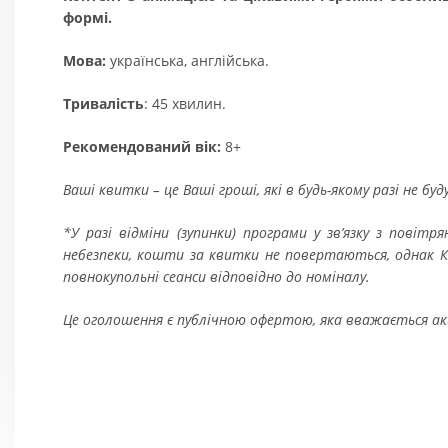
формі.
Мова:
українська, англійська.
Тривалість
: 45 хвилин.
Рекомендований вік:
8+
Ваші квитки – це Ваші гроші, які в будь-якому разі не бу
*У разі відміни (зупинки) програми у зв’язку з пові
небезпеки, кошти за квитки не повертаються, однак Ки
повнокупольні сеанси відповідно до номіналу
.
Це оголошення є публічною офертою, яка вважається 