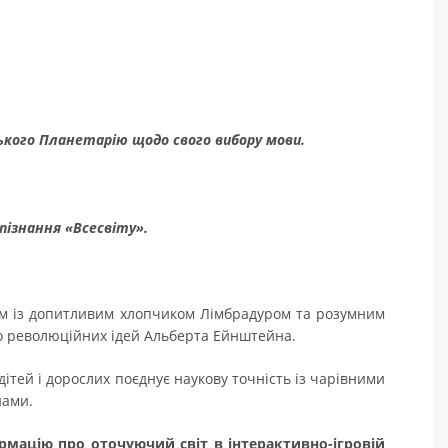
ького Планетарію щодо свого вибору мови.
пізнання «Всесвіту».
зом із допитливим хлопчиком Лімбрадуром та розумним
 до революційних ідей Альберта Ейнштейна.
 дітей і дорослих поєднує наукову точність із чарівними
нами.
рмацію про оточуючий світ в інтерактивно-ігровій