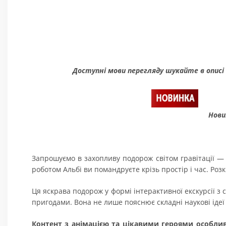
Доступні мови перегляду шукайте в описі
Нови
Запрошуємо в захопливу подорож світом гравітації —
роботом Альбі ви помандруєте крізь простір і час. Роз
Ця яскрава подорож у формі інтерактивної екскурсії з с
пригодами. Вона не лише пояснює складні наукові ідеї 
Контент з анімацією та цікавими героями особлив