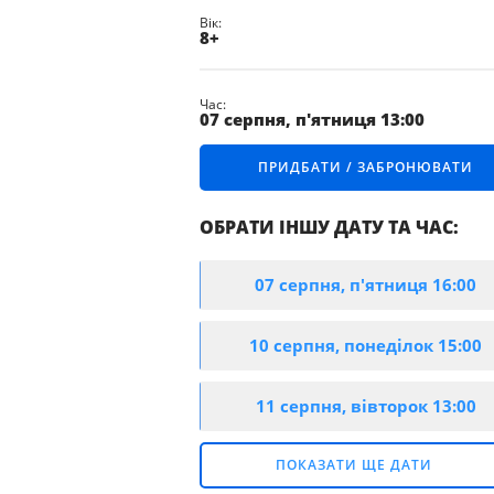
ПРАВИЛА
Вік:
ПОВЕДІНКИ
8+
В ПЛАНЕТАРІЇ
СХЕМА
Час:
ПЛАНЕТАРІЮ
07 серпня, п'ятниця 13:00
МАГАЗИН
ПРИДБАТИ / ЗАБРОНЮВАТИ
КОСМІЧНИХ
СУВЕНІРІВ
ПРАВИЛА
ОБРАТИ ІНШУ ДАТУ ТА ЧАС:
ОРГАНІЗАЦІЇ
ПРОТИЕПІДЕМІЧНИХ
ЗАХОДІВ
07 серпня, п'ятниця 16:00
И / ЗАБРОНЮВАТИ
10 серпня, понеділок 15:00
И / ЗАБРОНЮВАТИ
11 серпня, вівторок 13:00
И / ЗАБРОНЮВАТИ
ПОКАЗАТИ ЩЕ ДАТИ