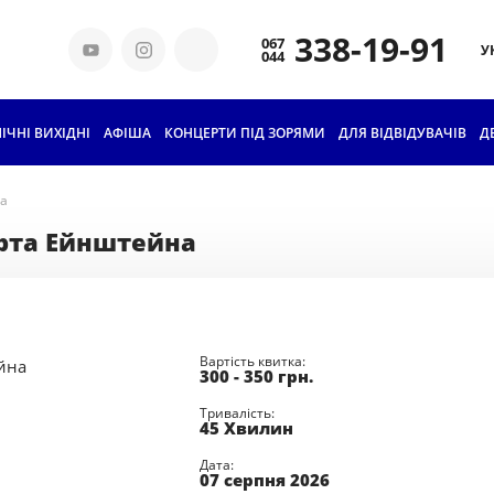
338-19-91
У
ІЧНІ ВИХІДНІ
АФІША
КОНЦЕРТИ ПІД ЗОРЯМИ
ДЛЯ ВІДВІДУВАЧІВ
КВИТКИ ТА ЦІНИ
Д
ГРУПОВЕ
на
ВІДВІДУВАННЯ
ерта Ейнштейна
АБОНЕМЕНТИ ДЛЯ
ШКОЛЯРІВ
ОСВІТА
Вартість квитка:
300 - 350
грн.
ІСТОРІЯ
ПЛАНЕТАРІЮ
Тривалість:
45 Хвилин
НАШІ ТЕХНОЛОГІЇ
Дата:
07 серпня 2026