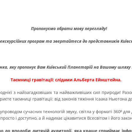
Пропонуємо обрати мову перегляду!
 екскурсійних програм та звертайтеся до представників Київс
нка, яку пропонує Вам Київський Планетарій на Вашому шляху 
Таємниці гравітації: слідами Альберта Ейнштейна.
 однієї з найзагадковіших та найважливіших сил природи! Ра
криєте таємниці гравітації: від законів тяжіння Ісаака Ньютона
упроводом сучасних технологій звуку, світла у форматі 360⁰ для
просто і доступно, а й надихає цікавитися Всесвітом і його зако
о до вподоби дитячій аудиторії, яка краще сприймає інфо