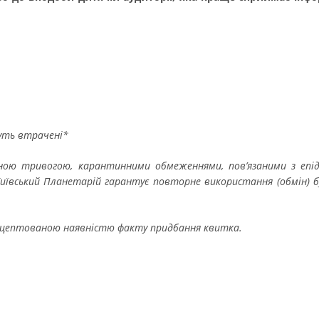
дуть втрачені*
тряною тривогою, карантинними обмеженнями, пов’язаними з еп
ївський Планетарій гарантує повторне використання (обмін) буд
акцептованою наявністю факту придбання квитка.