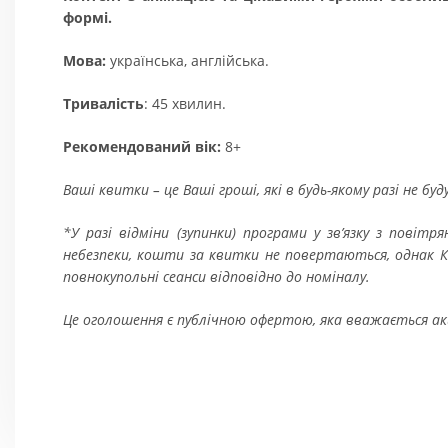
формі.
Мова:
українська, англійська.
Тривалість
: 45 хвилин.
Рекомендований вік:
8+
Ваші квитки – це Ваші гроші, які в будь-якому разі не бу
*У разі відміни (зупинки) програми у зв’язку з пові
небезпеки, кошти за квитки не повертаються, однак Ки
повнокупольні сеанси відповідно до номіналу
.
Це оголошення є публічною офертою, яка вважається 