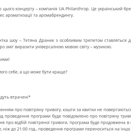
 цього концерту – компанія UA Philanthrop. Це український бр
нес ароматизації та аромабрендингу.
нтка шоу – Тетяна Драник з особливим трепетом ставляться д
аро зміг виразити універсалною мовою світу – музикою.
кими!
мого себе, а що може бути краще?
удуть втрачені*
омленням про повітряну тривогу, кошти за квитки не повертаютьс
од проведення програми буде повідомлено про повітряну триво
ння про відбій повітряної тривоги, програма буде продовжена в 
, ніж до 21:00 год., проведення програми переноситься на іншу 