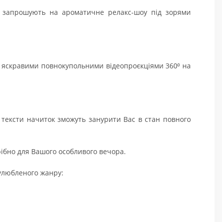
запрошують на ароматичне релакс-шоу під зорями
з яскравими повнокупольними відеопроєкціями 360⁰ на
и тексти начиток зможуть занурити Вас в стан повного
трібно для Вашого особливого вечора.
 улюбленого жанру: