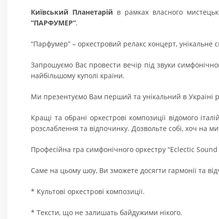
Київський Планетарій
в рамках власного мистецьк
“
ПАРФУМЕР
“
.
“Парфумер” – оркестровий релакс концерт, унікальне 
Запрошуємо Вас провести вечір під звуки симфонічно
найбільшому куполі країни.
Ми презентуємо Вам перший та унікальний в Україні р
Кращі та обрані оркестрові композиції відомого італ
розслаблення та відпочинку. Дозвольте собі, хоч на ми
Професійна гра симфонічного оркестру “Eclectic Sound 
Саме на цьому шоу, Ви зможете досягти гармонії та ві
* Культові оркестрові композиції.
* Тексти, що не залишать байдужими нікого.