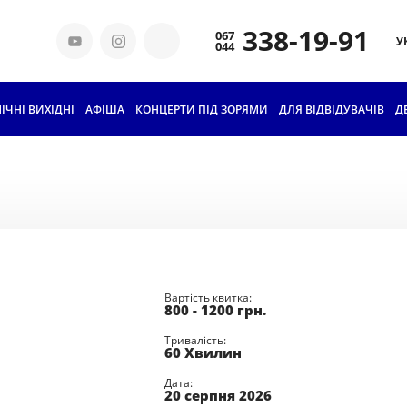
338-19-91
У
ІЧНІ ВИХІДНІ
АФІША
КОНЦЕРТИ ПІД ЗОРЯМИ
ДЛЯ ВІДВІДУВАЧІВ
КВИТКИ ТА ЦІНИ
Д
ГРУПОВЕ
ВІДВІДУВАННЯ
АБОНЕМЕНТИ ДЛЯ
ШКОЛЯРІВ
ОСВІТА
Вартість квитка:
800 - 1200
грн.
ІСТОРІЯ
ПЛАНЕТАРІЮ
Тривалість:
60 Хвилин
НАШІ ТЕХНОЛОГІЇ
Дата:
20 серпня 2026