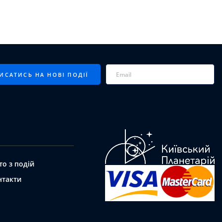
то з подій
нтакти