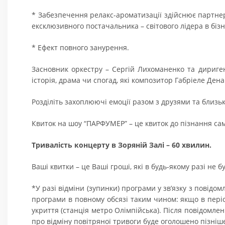
* Забезпечення релакс-ароматизації здійснює партнер
ексклюзивного постачальника – світового лідера в біз
* Ефект повного занурення.
Засновник оркестру – Сергій Лихоманенко та дириге
історія, драма чи спогад, які композитор Габріеле Ден
Розділіть захоплюючі емоції разом з друзями та близь
Квиток на шоу “ПАРФУМЕР” – це квиток до пізнання са
Тривалість концерту в Зоряній Залі – 60 хвилин.
Ваші квитки – це Ваші гроші, які в будь-якому разі не б
*У разі відміни (зупинки) програми у зв’язку з повід
програми в повному обсязі таким чином: якщо в пері
укриття (станція метро Олімпійська). Після повідомле
про відміну повітряної тривоги буде оголошено пізніше