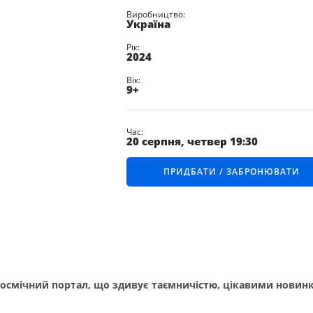
ПРАВИЛА
Виробництво:
ПОВЕДІНКИ
Україна
В ПЛАНЕТАРІЇ
Рік:
2024
СХЕМА
ПЛАНЕТАРІЮ
Вік:
9+
МАГАЗИН
КОСМІЧНИХ
СУВЕНІРІВ
ПРАВИЛА
Час:
20 серпня, четвер 19:30
ОРГАНІЗАЦІЇ
ПРОТИЕПІДЕМІЧНИХ
ЗАХОДІВ
ПРИДБАТИ / ЗАБРОНЮВАТИ
космічний портал, що здивує таємничістю, цікавими новин