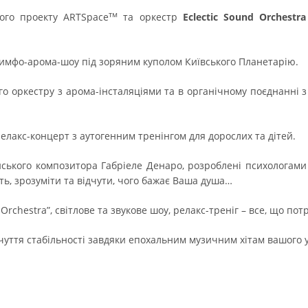
тм
ого проекту ARTSpace
та оркестр
Eclectic Sound Orchestra
симфо-арома-шоу під зоряним куполом Київського Планетарію.
го оркестру з арома-інсталяціями та в органічному поєднанні 
елакс-концерт з аутогенним тренінгом для дорослих та дітей.
ійського композитора Габріеле Денаро, розроблені психологам
ть, зрозуміти та відчути, чого бажає Ваша душа…
Orchestra”, світлове та звукове шоу, релакс-треніг – все, що по
дчуття стабільності завдяки епохальним музичним хітам вашого